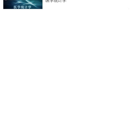
医学统计学
China Medical University
3118 人
中医药学概论
China Medical University
3059 人
Traditional Chinese Medicine
China Medical University
2921 人
文本挖掘在科研选题中应用
China Medical University
2715 人