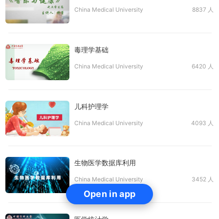
China Medical University
8837 人
毒理学基础
China Medical University
6420 人
儿科护理学
China Medical University
4093 人
生物医学数据库利用
China Medical University
3452 人
Open in app