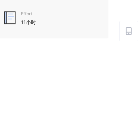
Effort
11小时

汲取专业信息并交流科
推进高等教育国际化进