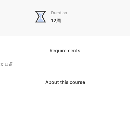
Duration
12周
Requirements
读 口语
About this course
术论文的结构、写作要求、国际学术会议和交流的了解， 培养学生用英语
其在学科领域内的国际交流力和竞争力，促进其科研能力和创新能力发展,
人才培养。