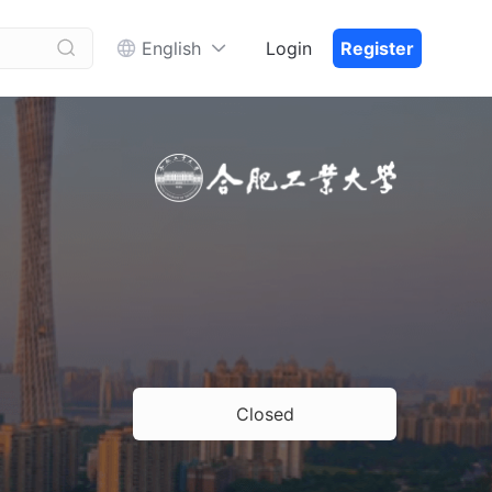


English
Login
Register
Closed