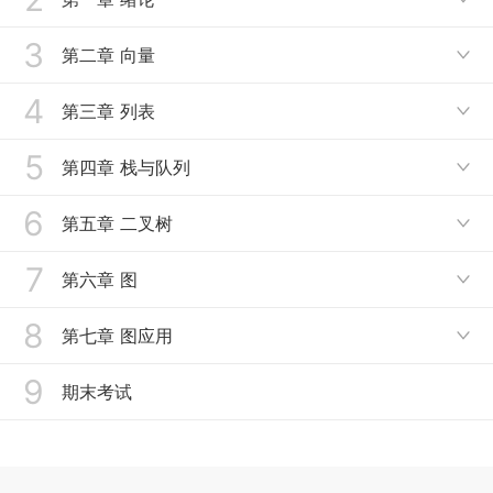
3
A. 计算
第二章 向量

B. 计算模型
4
A. 抽象数据类型
第三章 列表

C. 渐进复杂度
B. 可扩充向量
5
A. 循位置访问
第四章 栈与队列

D. 复杂度分析
C. 无序向量
B. 接口与实现
6
A. 栈ADT及实现
第五章 二叉树
E. 迭代与递归

D1. 有序向量：唯一化
C. 无序列表
C. 进制转换
7
F. 动态规划
A. 树
第六章 图
D2. 有序向量：二分查找（A）

D. 有序列表
D. 括号匹配
XA. 局限
B. 树的表示
8
D3. 有序向量：Fib查找
A. 概述
第七章 图应用
E. 选择排序

E. 栈混洗
XB. 下界
C. 有根有序树=二叉树
D4. 有序向量：二分查找（B）
B. 邻接矩阵
9
G. 插入排序
A1. 双连通分量：判定准则
期末考试
F. 中缀表达式求值
D. 二叉树实现
D5. 有序向量：二分查找（C）
D. 广度优先搜索
XD. 习题辅导：LightHouse
A2. 双连通分量分解：算法
G. 逆波兰表达式
E. 先序遍历
D6. 有序向量：插值查找
E. 深度优先搜索
A3. 双连通分量分解：实例
H. 队列ADT及实现