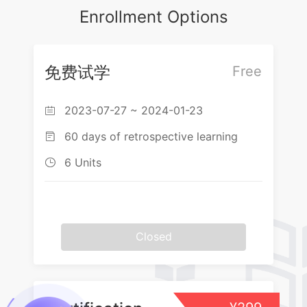
F. 中序遍历
E. 起泡排序
F1. 拓扑排序之零入度算法
Enrollment Options
B. 优先级搜索
本章测验
G. 后序遍历
F. 归并排序
F2. 拓扑排序之零出度算法
C. Dijkstra算法
H. 层次遍历
G. 位图/Bitmap
本章测验
免费试学
Free
D. Prim算法
I. 重构
本章测验
2023-07-27 ~ 2024-01-23
J. Huffman树

60 days of retrospective learning

6 Units

Closed