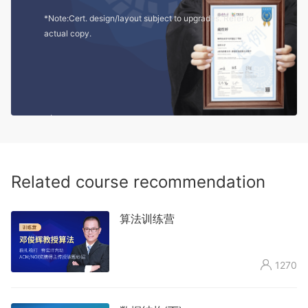
*Note:Cert. design/layout subject to upgrades. Refer to
actual copy.
Related course recommendation
算法训练营

1270