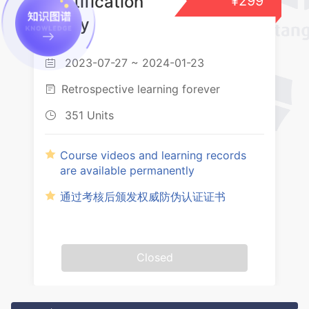
Certification
¥299
study
2023-07-27 ~ 2024-01-23

Retrospective learning forever

351 Units

Course videos and learning records
are available permanently
通过考核后颁发权威防伪认证证书
Closed