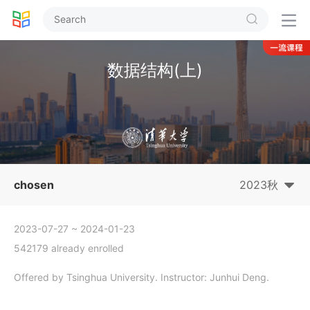


数据结构(上)
chosen
2023秋
2023-07-27
~ 2024-01-23
542179 already enrolled
Offered by Tsinghua University. Instructor: Junhui Deng.